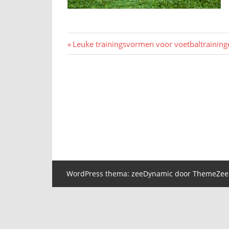
Bericht
Vorig
Leuke trainingsvormen voor voetbaltraining
bericht:
navigatie
WordPress thema: zeeDynamic door ThemeZee