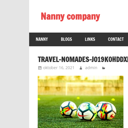
Ga
naar
Nanny company
de
inhoud
Kinderopvang
thuis
NANNY
BLOGS
LINKS
CONTACT
met
nannies
TRAVEL-NOMADES-JO19K0HDDX
oktober 16, 2021
admin