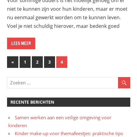
Voor sommige ouders is het moeilijk genoeg om er
niet te kunnen zijn voor hun kinderen, maar er moet
nu eenmaal gewerkt worden om te kunnen leven.
Voel je niet schuldig hierover, maar bedenk goed
LEES MEER
Berichten
Eerdere
«
1
2
3
4
berichten
paginering
RECENTE BERICHTEN
Samen werken aan een veilige omgeving voor
kinderen
Kinder make-up voor themafeestjes: praktische tips