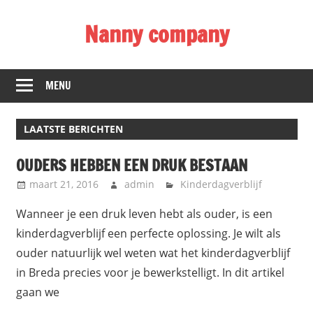
Ga
Nanny company
naar
de
Kinderopvang
inhoud
thuis
MENU
met
nannies
LAATSTE BERICHTEN
OUDERS HEBBEN EEN DRUK BESTAAN
maart 21, 2016
admin
Kinderdagverblijf
Wanneer je een druk leven hebt als ouder, is een
kinderdagverblijf een perfecte oplossing. Je wilt als
ouder natuurlijk wel weten wat het kinderdagverblijf
in Breda precies voor je bewerkstelligt. In dit artikel
gaan we